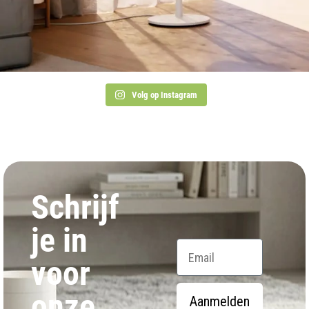
Volg op Instagram
Schrijf
je in
Email
voor
onze
Aanmelden