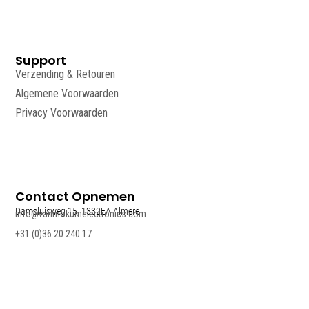
Support
Verzending & Retouren
Algemene Voorwaarden
Privacy Voorwaarden
Contact Opnemen
Damsluisweg 15, 1332EA Almere
info@vanmokumelectronics.com
+31 (0)36 20 240 17