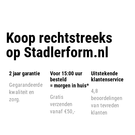
Koop rechtstreeks
op
Stadlerform.nl
2 jaar garantie
Voor 15:00 uur
Uitstekende
besteld
klantenservice
Gegarandeerde
= morgen in huis*
4,8
kwaliteit en
Gratis
beoordelingen
zorg.
verzenden
van tevreden
vanaf €50,-
klanten