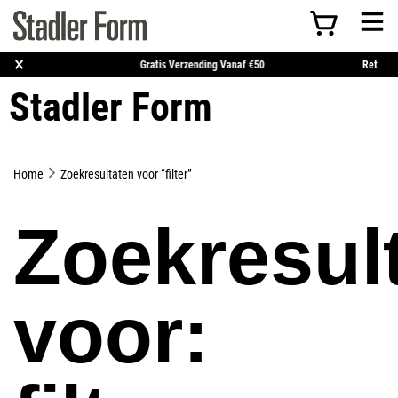
×
:00 Uur Besteld = Morgen In Huis*
Gratis Verzending Vanaf €50
Stadler Form
Home
Zoekresultaten voor “filter”
Zoekresul
voor: