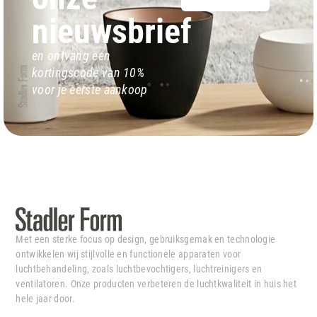
nieuwsbrief
en ontvang een
kortingscode van 10%
voor je eerste aankoop
Met een sterke focus op design, gebruiksgemak en technologie
ontwikkelen wij stijlvolle en functionele apparaten voor
luchtbehandeling, zoals luchtbevochtigers, luchtreinigers en
ventilatoren. Onze producten verbeteren de luchtkwaliteit in huis het
hele jaar door.