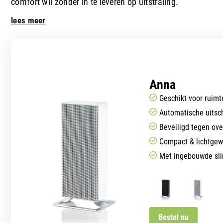
comfort wil zonder in te leveren op uitstraling.
lees meer
Anna
Geschikt voor ruimt
Automatische uitsch
Beveiligd tegen ove
Compact & lichtgew
Met ingebouwde sl
Bestel nu