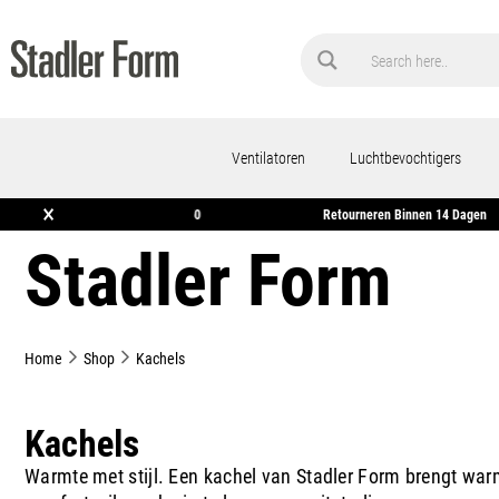
Ventilatoren
Luchtbevochtigers
×
is*
Gratis Verzending Vanaf €50
Retourneren Bin
Stadler Form
Home
Shop
Kachels
Kachels
Warmte met stijl. Een kachel van Stadler Form brengt warm