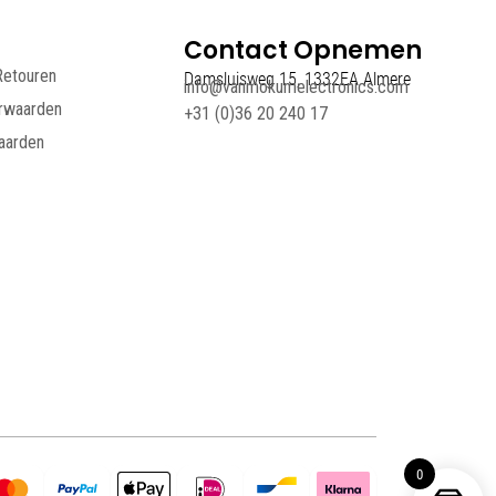
Contact Opnemen
Retouren
Damsluisweg 15, 1332EA Almere
info@vanmokumelectronics.com
rwaarden
+31 (0)36 20 240 17
aarden
0