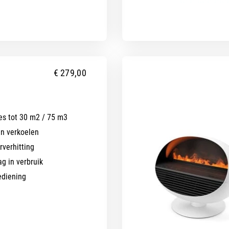
€
279,00
es tot 30 m2 / 75 m3
én verkoelen
rverhitting
ag in verbruik
ediening