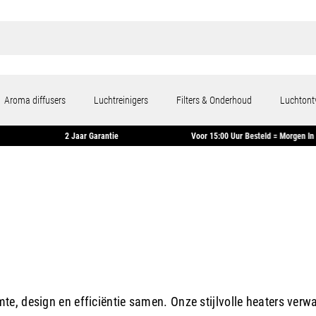
Aroma diffusers
Luchtreinigers
Filters & Onderhoud
Luchtont
nen 14 Dagen
2 Jaar Garantie
Voor 15:00 Uur Beste
te, design en efficiëntie samen. Onze stijlvolle heaters verw