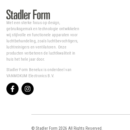
Met een sterke focus op design,
gebruiksgemak en technologie ontwikkelen
wij stijlvolle en functionele apparaten voor
luchtbehandeling, zoals luchtbevochtigers,
luchtreinigers en ventilatoren. Onze
producten verbeteren de luchtkwaliteit in
huis het hele jaar door.
Stadler Form Benelux is onderdeel van
VANMOKUM Electronics B.V.
© Stadler Form 2026 All Rights Reserved.