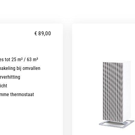
€
89,00
es tot 25 m² / 63 m³
akeling bij omvallen
rverhitting
icht
imme thermostaat