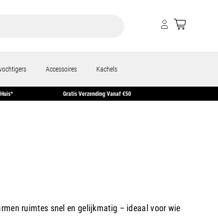
vochtigers
Accessoires
Kachels
ld = Morgen In Huis*
Gratis Verzending Vanaf €50
armen ruimtes snel en gelijkmatig – ideaal voor wie