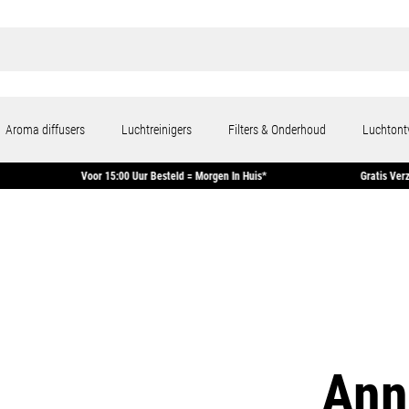
Aroma diffusers
Luchtreinigers
Filters & Onderhoud
Luchtont
Voor 15:00 Uur Besteld = Morgen In Huis*
Gratis Verzending Vanaf €5
Ann