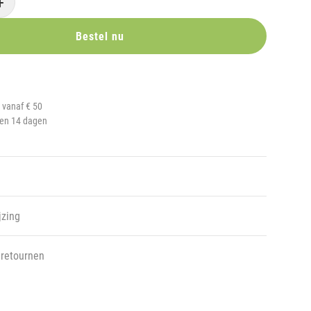
+
Bestel nu
 vanaf € 50
nen 14 dagen
jzing
 retournen