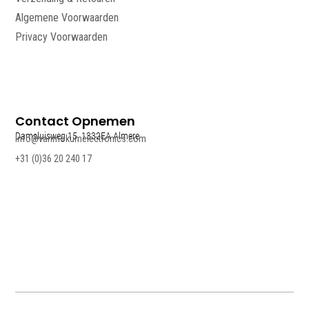
Algemene Voorwaarden
Privacy Voorwaarden
Contact Opnemen
Damsluisweg 15, 1332EA Almere
info@vanmokumelectronics.com
+31 (0)36 20 240 17