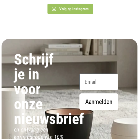
Volg op Instagram
Schrijf
je in
Email
voor
onze
Aanmelden
nieuwsbrief
en ontvang een
kortingscode van 10%