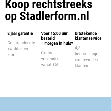
Koop rechtstreeks
op
Stadlerform.nl
2 jaar garantie
Voor 15:00 uur
Uitstekende
besteld
klantenservice
Gegarandeerde
= morgen in huis*
4,8
kwaliteit en
Gratis
beoordelingen
zorg.
verzenden
van tevreden
vanaf €50,-
klanten