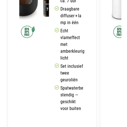
ca. 7 uur
Draagbare
diffuser + la
mp in één
Echt
vlameffect
met
amberkleurig
licht
Set inclusief
twee
geuroliën
Spatwaterbe
stendig —
geschikt
voor buiten