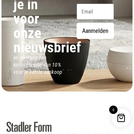
je in
Email
voor
onze
Aanmelden
nieuwsbrief
en ontvang een
kortingscode van 10%
voor je eerste aankoop
0