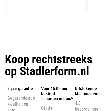
Koop rechtstreeks
op
Stadlerform.nl
2 jaar garantie
Voor 15:00 uur
Uitstekende
besteld
klantenservice
Gegarandeerde
= morgen in huis*
4,8
kwaliteit en
Gratis
beoordelingen
zorg.