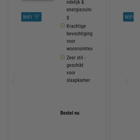
ndelijk &
energiezuini
WiFi
WiFi
g
Krachtige
bevochtiging
voor
woonruimtes
Zeer stil -
geschikt
voor
slaapkamer
Bestel nu