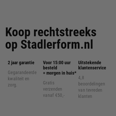
Koop rechtstreeks
op
Stadlerform.nl
2 jaar garantie
Voor 15:00 uur
Uitstekende
besteld
klantenservice
Gegarandeerde
= morgen in huis*
4,8
kwaliteit en
Gratis
beoordelingen
zorg.
verzenden
van tevreden
vanaf €50,-
klanten