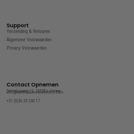
Support
Verzending & Retouren
Algemene Voorwaarden
Privacy Voorwaarden
Contact Opnemen
Damsluisweg 15, 1332EA Almere
info@vanmokumelectronics.com
+31 (0)36 20 240 17