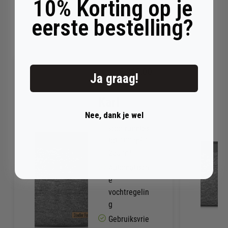
10% Korting op je
eerste bestelling?
Aanbevolen accessoires
€
219,00
Ja graag!
Karl
Nee, dank je wel
Geschikt
voor ruimtes
tot 100 m² /
250 m³
Automatisch
e
vochtregelin
g
Gebruiksvrie