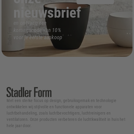
nieuwsbrief
en ontvang een
kortingscode van 10%
voor je eerste aankoop
Met een sterke focus op design, gebruiksgemak en technologie
ontwikkelen wij stijlvolle en functionele apparaten voor
luchtbehandeling, zoals luchtbevochtigers, luchtreinigers en
ventilatoren. Onze producten verbeteren de luchtkwaliteit in huis het
hele jaar door.