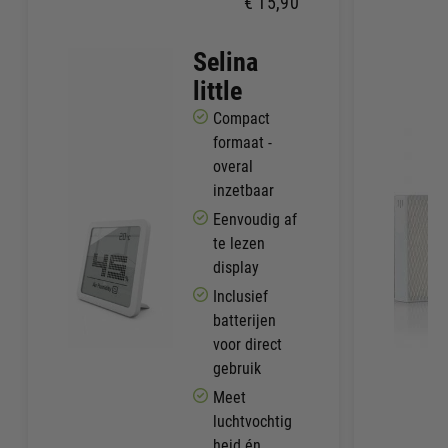
€
15,90
Selina
little
Compact
formaat -
overal
inzetbaar
Eenvoudig af
te lezen
display
Inclusief
batterijen
voor direct
gebruik
Meet
luchtvochtig
heid én