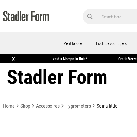
Ventilatoren
Luchtbevochtigers
×
Garantie
Voor 15:00 Uur Besteld = Morgen In Huis*
Stadler Form
Home
Shop
Accessoires
Hygrometers
Selina little