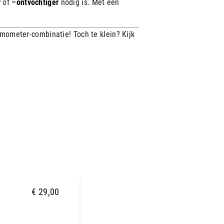
r
of
–
ontvochtiger
nodig is.
Met een
ermometer-combinatie! Toch te klein? Kijk
u
€
29,00