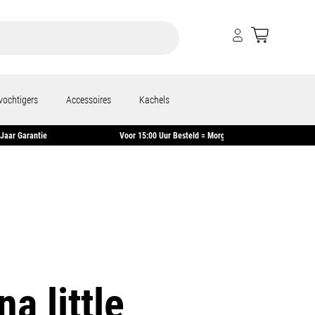
vochtigers
Accessoires
Kachels
2 Jaar Garantie
Voor 15:00 Uur Besteld = Morgen In Huis*
na little