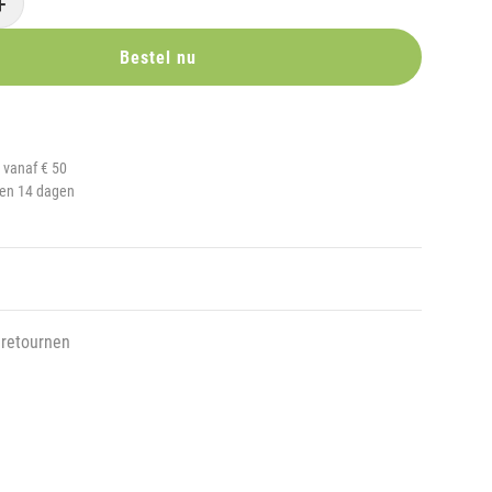
+
Bestel nu
 vanaf € 50
nen 14 dagen
 retournen