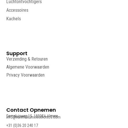
Luchtontvochtigers
Accessoires
Kachels
Support
Verzending & Retouren
Algemene Voorwaarden
Privacy Voorwaarden
Contact Opnemen
Damsluisweg 15, 1332EA Almere
info@vanmokumelectronics.com
+31 (0)36 20 240 17