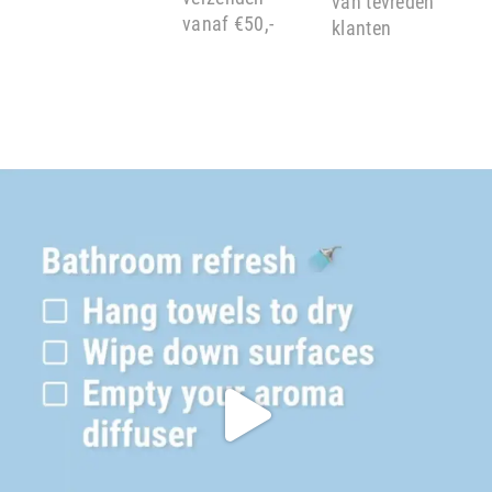
van tevreden
vanaf €50,-
klanten