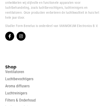
ontwikkelen wij stijlvolle en functionele apparaten voor
luchtbehandeling, zoals luchtbevochtigers, luchtreinigers en
ventilatoren. Onze producten verbeteren de luchtkwaliteit in huis het
hele jaar door.
Stadler Form Benelux is onderdeel van VANMOKUM Electronics B.V.
Shop
Ventilatoren
Luchtbevochtigers
Aroma diffusers
Luchtreinigers
Filters & Onderhoud