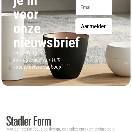
Email
voor
onze
Aanmelden
nieuwsbrief
en ontvang een
kortingscode van 10%
voor je eerste aankoop
Met een sterke focus op design, gebruiksgemak en technologie