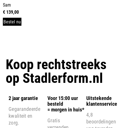
Sam
€
139,00
Bestel nu
Koop rechtstreeks
op
Stadlerform.nl
2 jaar garantie
Voor 15:00 uur
Uitstekende
besteld
klantenservice
Gegarandeerde
= morgen in huis*
4,8
kwaliteit en
Gratis
beoordelingen
zorg.
verzenden