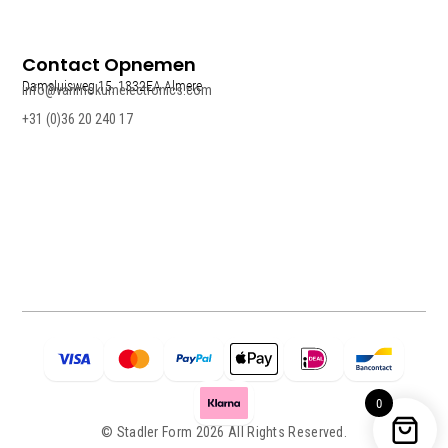
Contact Opnemen
Damsluisweg 15, 1332EA Almere
info@vanmokumelectronics.com
+31 (0)36 20 240 17
0
© Stadler Form 2026 All Rights Reserved.