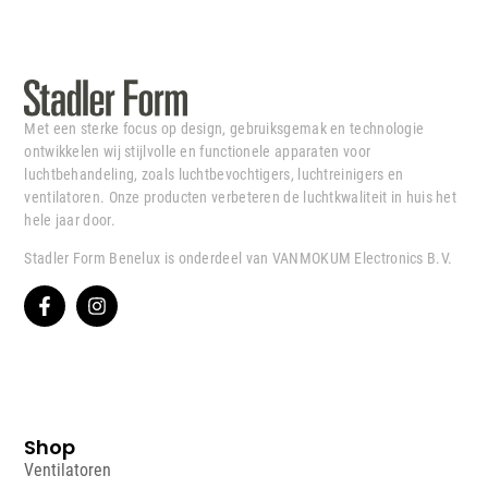
Met een sterke focus op design, gebruiksgemak en technologie
ontwikkelen wij stijlvolle en functionele apparaten voor
luchtbehandeling, zoals luchtbevochtigers, luchtreinigers en
ventilatoren. Onze producten verbeteren de luchtkwaliteit in huis het
hele jaar door.
Stadler Form Benelux is onderdeel van VANMOKUM Electronics B.V.
Shop
Ventilatoren