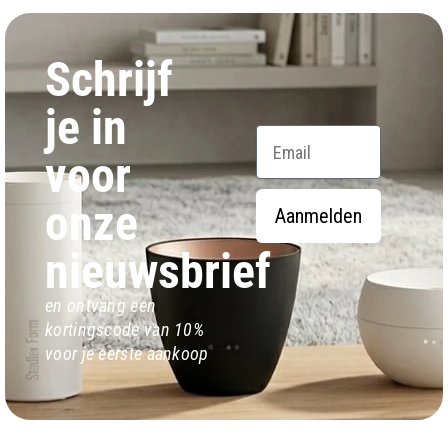
Schrijf
je in
Email
voor
onze
Aanmelden
nieuwsbrief
en ontvang een
kortingscode van 10%
voor je eerste aankoop