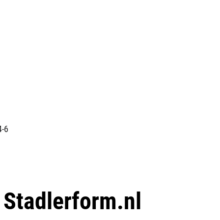
4-6
p
Stadlerform.nl