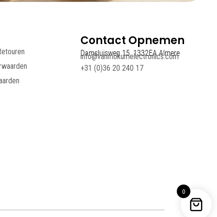
Contact Opnemen
Retouren
Damsluisweg 15, 1332EA Almere
info@vanmokumelectronics.com
rwaarden
+31 (0)36 20 240 17
aarden
0