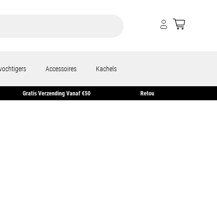
vochtigers
Accessoires
Kachels
Gratis Verzending Vanaf €50
Retourneren Binnen 