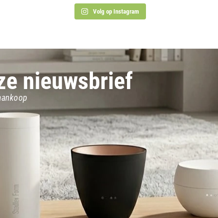
Volg op Instagram
nze nieuwsbrief
 aankoop