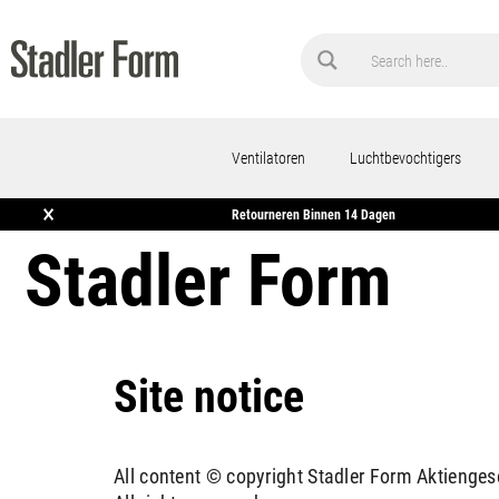
Ventilatoren
Luchtbevochtigers
×
Gratis Verzending Vanaf €50
Retourneren Binnen 14 Dagen
Stadler Form
Site notice
All content © copyright Stadler Form Aktienges