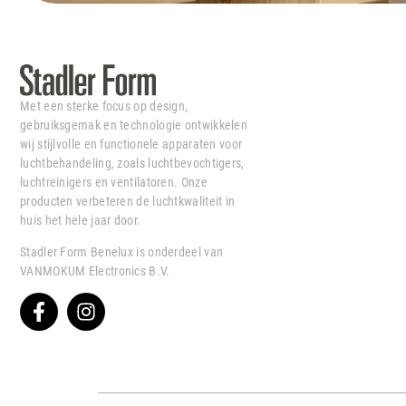
Met een sterke focus op design,
gebruiksgemak en technologie ontwikkelen
wij stijlvolle en functionele apparaten voor
luchtbehandeling, zoals luchtbevochtigers,
luchtreinigers en ventilatoren. Onze
producten verbeteren de luchtkwaliteit in
huis het hele jaar door.
Stadler Form Benelux is onderdeel van
VANMOKUM Electronics B.V.