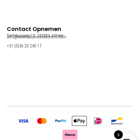
Contact Opnemen
Damsluisweg 15, 1332EA Almere
info@vanmokumelectronics.com
+31 (0)36 20 240 17
0