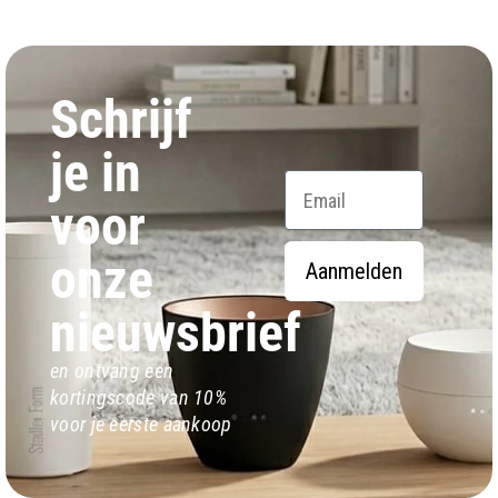
Schrijf
je in
Email
voor
onze
Aanmelden
nieuwsbrief
en ontvang een
kortingscode van 10%
voor je eerste aankoop