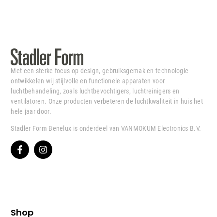
Met een sterke focus op design, gebruiksgemak en technologie
ontwikkelen wij stijlvolle en functionele apparaten voor
luchtbehandeling, zoals luchtbevochtigers, luchtreinigers en
ventilatoren. Onze producten verbeteren de luchtkwaliteit in huis het
hele jaar door.
Stadler Form Benelux is onderdeel van VANMOKUM Electronics B.V.
Shop