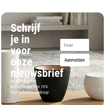
Schrijf
je in
Email
voor
onze
Aanmelden
nieuwsbrief
en ontvang een
kortingscode van 10%
voor je eerste aankoop