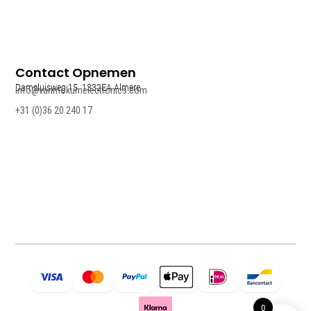
Contact Opnemen
Damsluisweg 15, 1332EA Almere
info@vanmokumelectronics.com
+31 (0)36 20 240 17
0