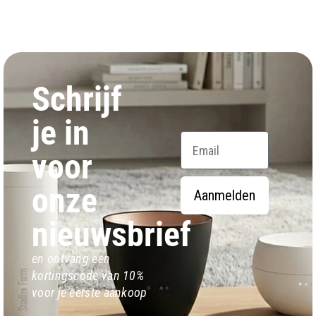
Schrijf
je in
Email
voor
onze
Aanmelden
nieuwsbrief
en ontvang een
kortingscode van 10%
voor je eerste aankoop