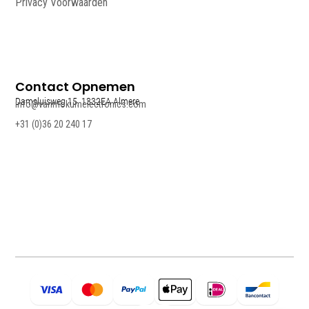
Privacy Voorwaarden
Contact Opnemen
Damsluisweg 15, 1332EA Almere
info@vanmokumelectronics.com
+31 (0)36 20 240 17