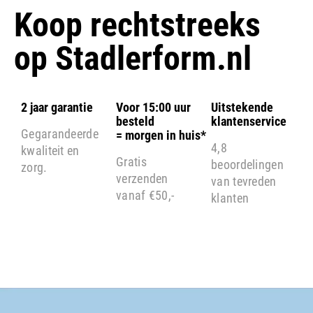
Koop rechtstreeks
op
Stadlerform.nl
2 jaar garantie
Voor 15:00 uur
Uitstekende
besteld
klantenservice
Gegarandeerde
= morgen in huis*
4,8
kwaliteit en
Gratis
beoordelingen
zorg.
verzenden
van tevreden
vanaf €50,-
klanten