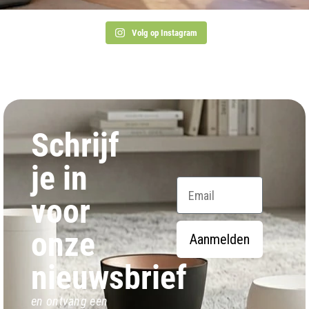
Volg op Instagram
Schrijf
je in
Email
voor
onze
Aanmelden
nieuwsbrief
en ontvang een