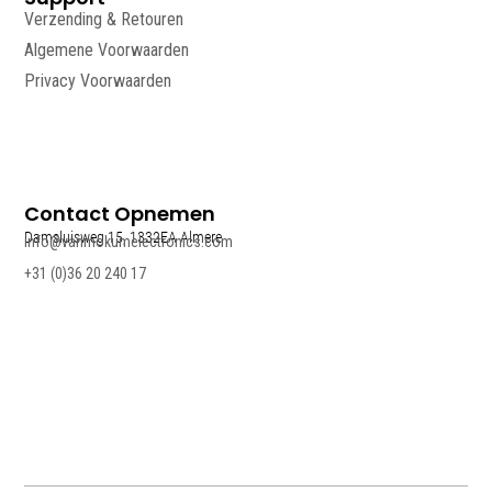
Verzending & Retouren
Algemene Voorwaarden
Privacy Voorwaarden
Contact Opnemen
Damsluisweg 15, 1332EA Almere
info@vanmokumelectronics.com
+31 (0)36 20 240 17