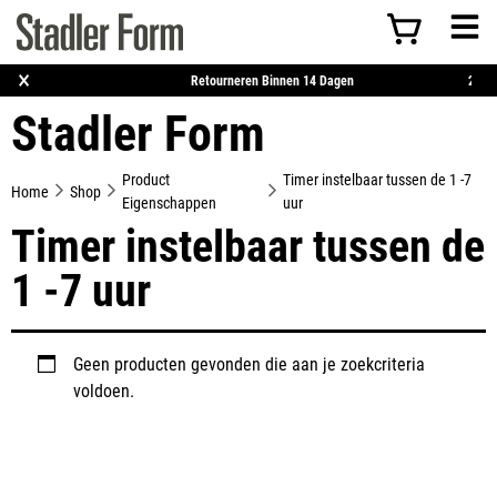
×
is Verzending Vanaf €50
Retourneren Binnen 14 Dagen
Stadler Form
Product
Timer instelbaar tussen de 1 -7
Home
Shop
Eigenschappen
uur
Timer instelbaar tussen de
1 -7 uur
Geen producten gevonden die aan je zoekcriteria
voldoen.