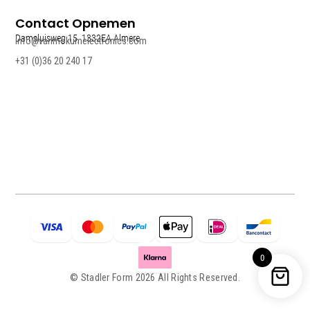
Contact Opnemen
Damsluisweg 15, 1332EA Almere
info@vanmokumelectronics.com
+31 (0)36 20 240 17
0
© Stadler Form 2026 All Rights Reserved.