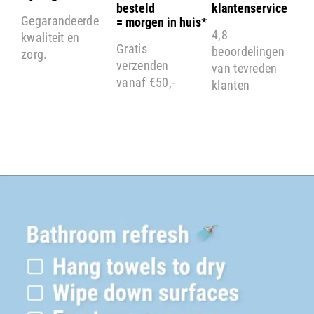
besteld
klantenservice
Gegarandeerde
= morgen in huis*
4,8
kwaliteit en
Gratis
beoordelingen
zorg.
verzenden
van tevreden
vanaf €50,-
klanten