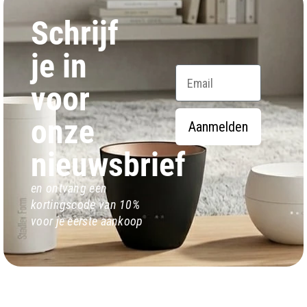
Schrijf
je in
Email
voor
onze
Aanmelden
nieuwsbrief
en ontvang een
kortingscode van 10%
voor je eerste aankoop