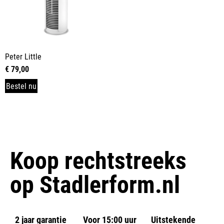
Peter Little
€
79,00
Bestel nu
Koop rechtstreeks
op
Stadlerform.nl
2 jaar garantie
Voor 15:00 uur
Uitstekende