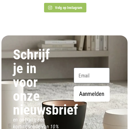
Volg op Instagram
Schrijf
je in
Email
voor
onze
Aanmelden
nieuwsbrief
en ontvang een
kortingscode van 10%