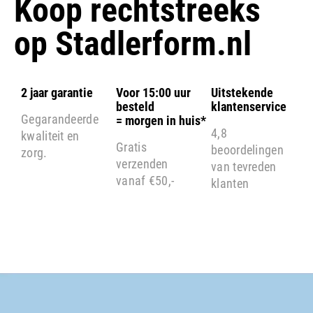
Koop rechtstreeks
op
Stadlerform.nl
2 jaar garantie
Voor 15:00 uur
Uitstekende
besteld
klantenservice
Gegarandeerde
= morgen in huis*
4,8
kwaliteit en
Gratis
beoordelingen
zorg.
verzenden
van tevreden
vanaf €50,-
klanten