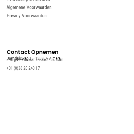
Algemene Voorwaarden
Privacy Voorwaarden
Contact Opnemen
Damsluisweg 15, 1332EA Almere
info@vanmokumelectronics.com
+31 (0)36 20 240 17