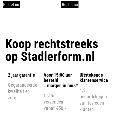
Bestel nu
Bestel nu
Koop rechtstreeks
op
Stadlerform.nl
2 jaar garantie
Voor 15:00 uur
Uitstekende
besteld
klantenservice
Gegarandeerde
= morgen in huis*
4,8
kwaliteit en
Gratis
beoordelingen
zorg.
verzenden
van tevreden
vanaf €50,-
klanten