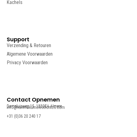
Kachels
Support
Verzending & Retouren
Algemene Voorwaarden
Privacy Voorwaarden
Contact Opnemen
Damsluisweg 15, 1332EA Almere
info@vanmokumelectronics.com
+31 (0)36 20 240 17