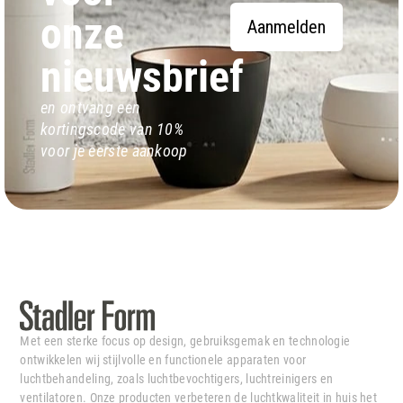
onze
Aanmelden
nieuwsbrief
en ontvang een
kortingscode van 10%
voor je eerste aankoop
Met een sterke focus op design, gebruiksgemak en technologie
ontwikkelen wij stijlvolle en functionele apparaten voor
luchtbehandeling, zoals luchtbevochtigers, luchtreinigers en
ventilatoren. Onze producten verbeteren de luchtkwaliteit in huis het