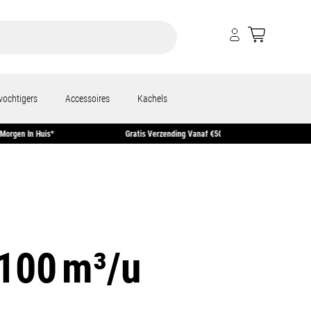
vochtigers
Accessoires
Kachels
 Besteld = Morgen In Huis*
Gratis Verzending Vanaf €50
 100 m³/u