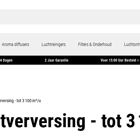
Aroma diffusers
Luchtreinigers
Filters & Onderhoud
Luchtont
en Binnen 14 Dagen
2 Jaar Garantie
Voor 15:00 Uur
rversing - tot 3 100 m³/u
tverversing - tot 3