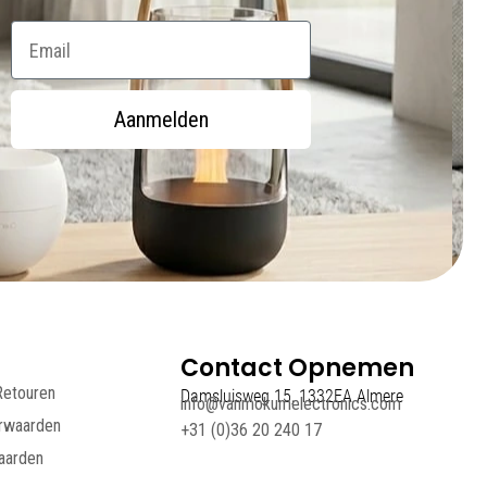
Email
Aanmelden
Contact Opnemen
Retouren
Damsluisweg 15, 1332EA Almere
info@vanmokumelectronics.com
rwaarden
+31 (0)36 20 240 17
aarden