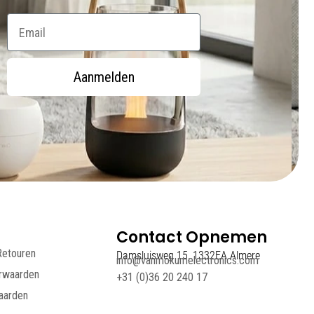
Email
Aanmelden
Contact Opnemen
Retouren
Damsluisweg 15, 1332EA Almere
info@vanmokumelectronics.com
rwaarden
+31 (0)36 20 240 17
aarden