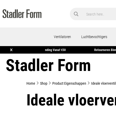
Ventilatoren
Luchtbevochtigers
×
rgen In Huis*
Gratis Verzending Vanaf €50
Retou
Stadler Form
Home
Shop
Product Eigenschappen
Ideale vloerventil
Ideale vloerve