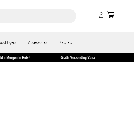
vochtigers
Accessoires
Kachels
0 Uur Besteld = Morgen In Huis*
Gratis Verzending Vanaf €50