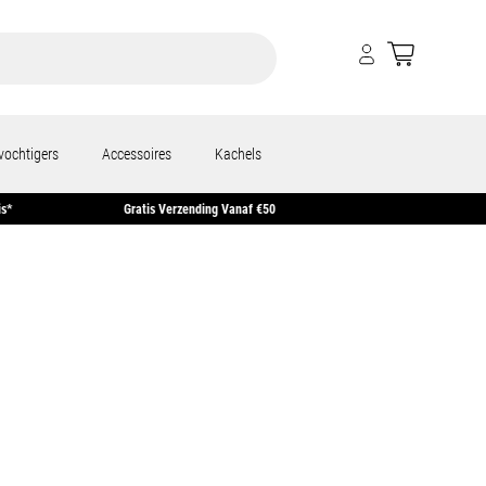
vochtigers
Accessoires
Kachels
gen In Huis*
Gratis Verzending Vanaf €50
Retourne
r