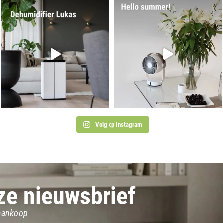
Volg op Instagram
nze nieuwsbrief
 aankoop