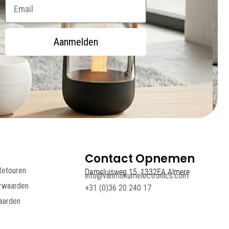
Email
Aanmelden
Contact Opnemen
Retouren
Damsluisweg 15, 1332EA Almere
info@vanmokumelectronics.com
rwaarden
+31 (0)36 20 240 17
aarden