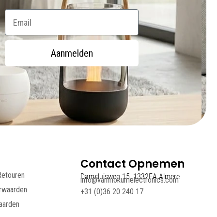
Email
Aanmelden
Contact Opnemen
Retouren
Damsluisweg 15, 1332EA Almere
info@vanmokumelectronics.com
rwaarden
+31 (0)36 20 240 17
aarden