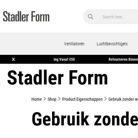
Ventilatoren
Luchtbevochtigers
×
en In Huis*
Gratis Verzending Vanaf €50
Retourn
Stadler Form
Home
Shop
Product Eigenschappen
Gebruik zonder wa
Gebruik zonder