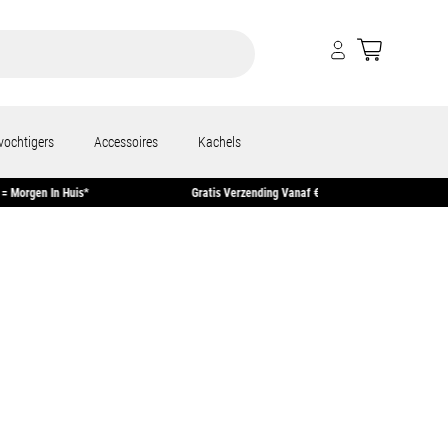
vochtigers
Accessoires
Kachels
ur Besteld = Morgen In Huis*
Gratis Verzending Vanaf €50