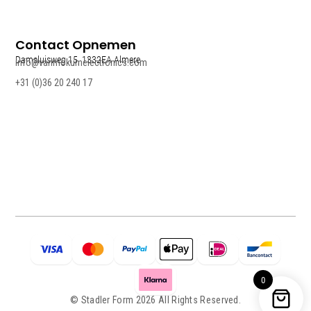
Contact Opnemen
Damsluisweg 15, 1332EA Almere
info@vanmokumelectronics.com
+31 (0)36 20 240 17
0
© Stadler Form 2026 All Rights Reserved.