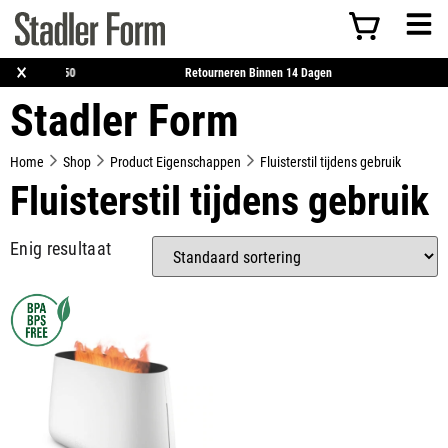
×
ratis Verzending Vanaf €50
Retourneren Binnen 14 Dagen
Stadler Form
Home
Shop
Product Eigenschappen
Fluisterstil tijdens gebruik
Fluisterstil tijdens gebruik
Enig resultaat