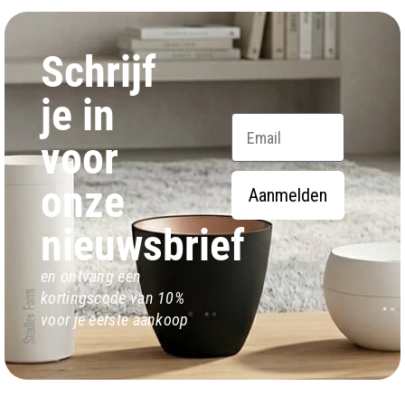
Schrijf
je in
Email
voor
onze
Aanmelden
nieuwsbrief
en ontvang een
kortingscode van 10%
voor je eerste aankoop