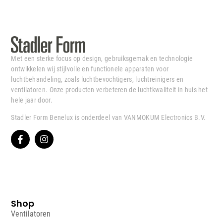
Met een sterke focus op design, gebruiksgemak en technologie
ontwikkelen wij stijlvolle en functionele apparaten voor
luchtbehandeling, zoals luchtbevochtigers, luchtreinigers en
ventilatoren. Onze producten verbeteren de luchtkwaliteit in huis het
hele jaar door.
Stadler Form Benelux is onderdeel van VANMOKUM Electronics B.V.
Shop
Ventilatoren