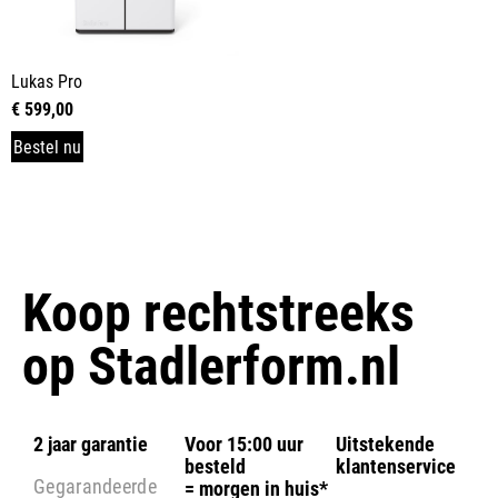
Lukas Pro
€
599,00
Bestel nu
Koop rechtstreeks
op
Stadlerform.nl
2 jaar garantie
Voor 15:00 uur
Uitstekende
besteld
klantenservice
Gegarandeerde
= morgen in huis*