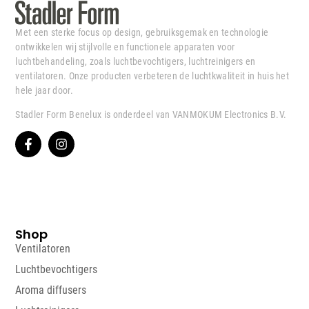
Met een sterke focus op design, gebruiksgemak en technologie
ontwikkelen wij stijlvolle en functionele apparaten voor
luchtbehandeling, zoals luchtbevochtigers, luchtreinigers en
ventilatoren. Onze producten verbeteren de luchtkwaliteit in huis het
hele jaar door.
Stadler Form Benelux is onderdeel van VANMOKUM Electronics B.V.
Shop
Ventilatoren
Luchtbevochtigers
Aroma diffusers