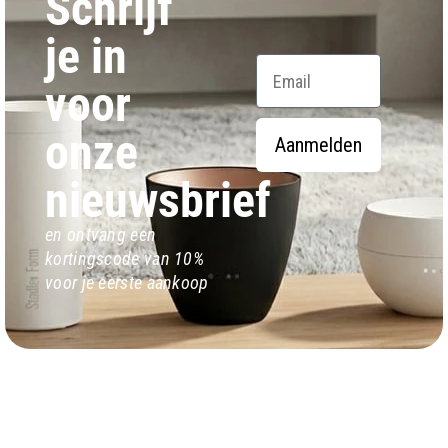
Schrijf
je in
Email
voor
onze
Aanmelden
nieuwsbrief
en ontvang een
kortingscode van 10%
voor je eerste aankoop