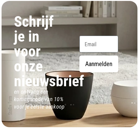
Schrijf
je in
Email
voor
onze
Aanmelden
nieuwsbrief
en ontvang een
kortingscode van 10%
voor je eerste aankoop