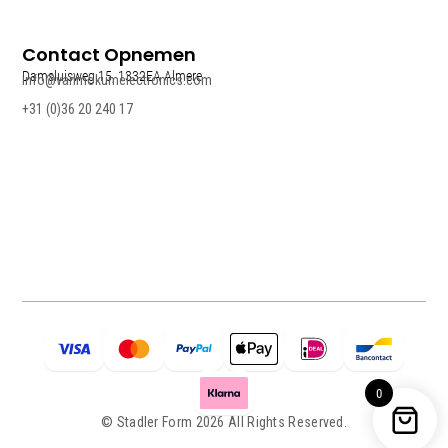
Contact Opnemen
Damsluisweg 15, 1332EA Almere
info@vanmokumelectronics.com
+31 (0)36 20 240 17
0
© Stadler Form 2026 All Rights Reserved.