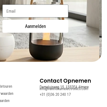
Email
Aanmelden
Contact Opnemen
Retouren
Damsluisweg 15, 1332EA Almere
info@vanmokumelectronics.com
rwaarden
+31 (0)36 20 240 17
aarden