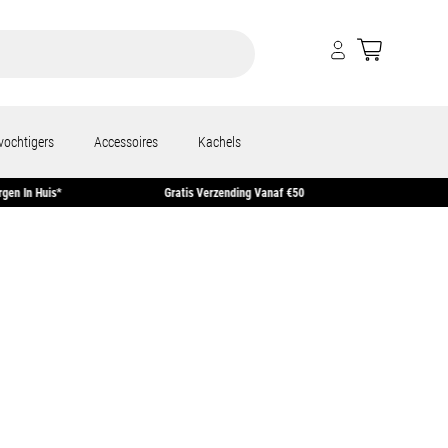
vochtigers
Accessoires
Kachels
steld = Morgen In Huis*
Gratis Verzending Vanaf €50