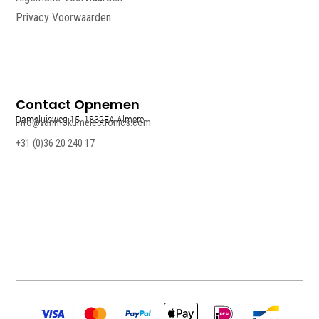
Privacy Voorwaarden
Contact Opnemen
Damsluisweg 15, 1332EA Almere
info@vanmokumelectronics.com
+31 (0)36 20 240 17