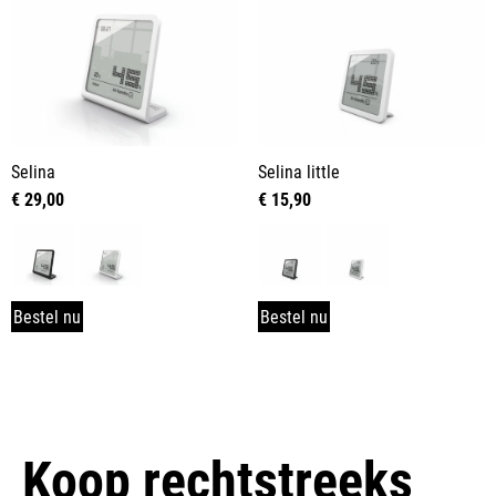
Selina
Selina little
€
29,00
€
15,90
Bestel nu
Bestel nu
Koop rechtstreeks