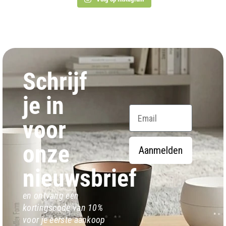
Schrijf
je in
Email
voor
onze
Aanmelden
nieuwsbrief
en ontvang een
kortingscode van 10%
voor je eerste aankoop