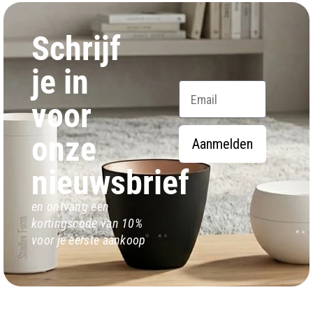
Schrijf
je in
Email
voor
onze
Aanmelden
nieuwsbrief
en ontvang een
kortingscode van 10%
voor je eerste aankoop