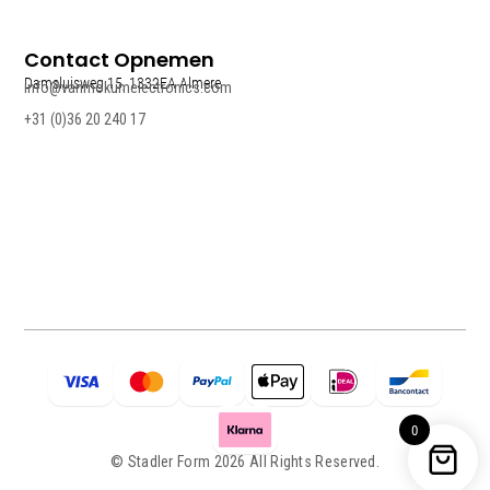
Contact Opnemen
Damsluisweg 15, 1332EA Almere
info@vanmokumelectronics.com
+31 (0)36 20 240 17
0
© Stadler Form 2026 All Rights Reserved.