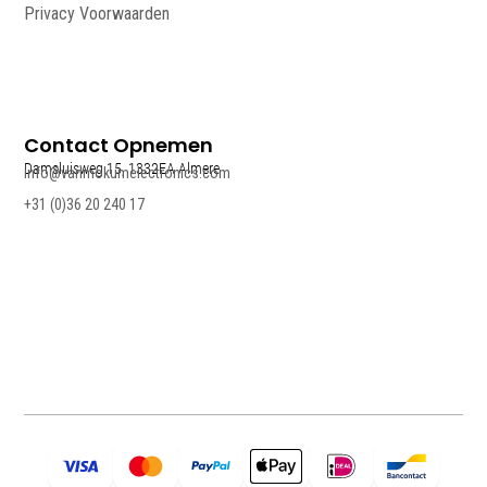
Privacy Voorwaarden
Contact Opnemen
Damsluisweg 15, 1332EA Almere
info@vanmokumelectronics.com
+31 (0)36 20 240 17