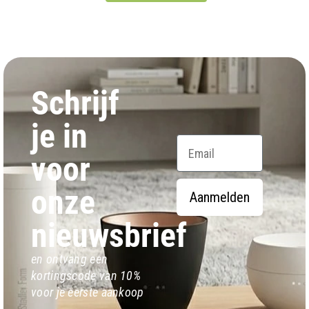
Schrijf
je in
Email
voor
onze
Aanmelden
nieuwsbrief
en ontvang een
kortingscode van 10%
voor je eerste aankoop