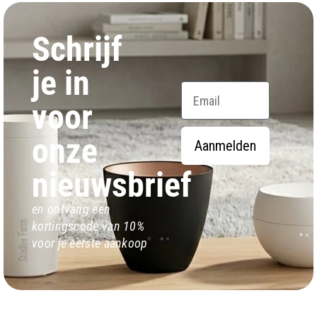
Schrijf
je in
Email
voor
onze
Aanmelden
nieuwsbrief
en ontvang een
kortingscode van 10%
voor je eerste aankoop