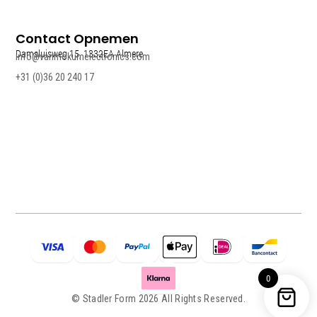
Contact Opnemen
Damsluisweg 15, 1332EA Almere
info@vanmokumelectronics.com
+31 (0)36 20 240 17
0
© Stadler Form 2026 All Rights Reserved.