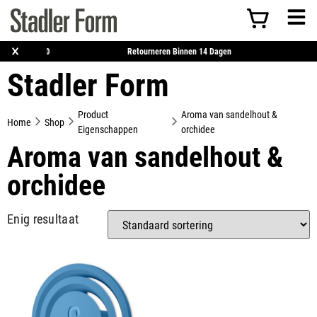
×
atis Verzending Vanaf €50
Retourneren Binnen 14 Dagen
Stadler Form
Product
Aroma van sandelhout &
Home
Shop
Eigenschappen
orchidee
Aroma van sandelhout &
orchidee
Enig resultaat