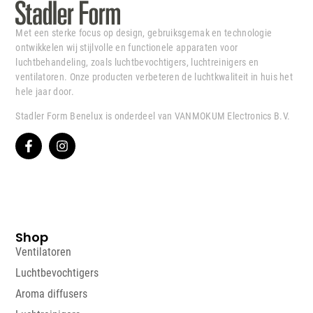
Met een sterke focus op design, gebruiksgemak en technologie
ontwikkelen wij stijlvolle en functionele apparaten voor
luchtbehandeling, zoals luchtbevochtigers, luchtreinigers en
ventilatoren. Onze producten verbeteren de luchtkwaliteit in huis het
hele jaar door.
Stadler Form Benelux is onderdeel van VANMOKUM Electronics B.V.
Shop
Ventilatoren
Luchtbevochtigers
Aroma diffusers