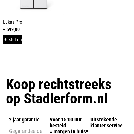
Lukas Pro
€
599,00
Bestel nu
Koop rechtstreeks
op
Stadlerform.nl
2 jaar garantie
Voor 15:00 uur
Uitstekende
besteld
klantenservice
Gegarandeerde
= morgen in huis*