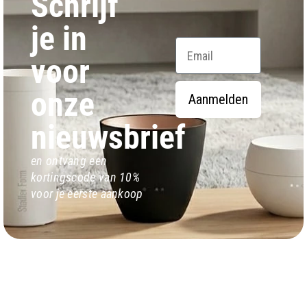
Schrijf
je in
Email
voor
onze
Aanmelden
nieuwsbrief
en ontvang een
kortingscode van 10%
voor je eerste aankoop