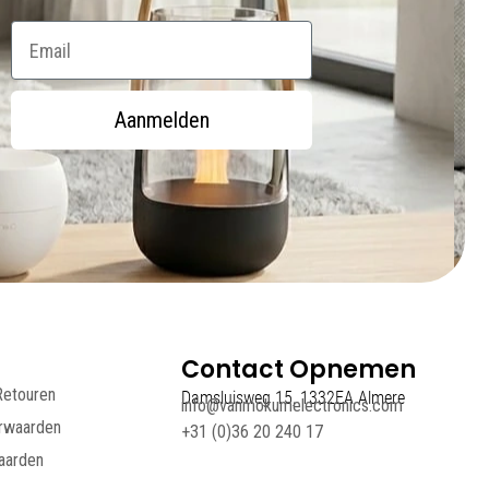
Email
Aanmelden
Contact Opnemen
Retouren
Damsluisweg 15, 1332EA Almere
info@vanmokumelectronics.com
rwaarden
+31 (0)36 20 240 17
aarden