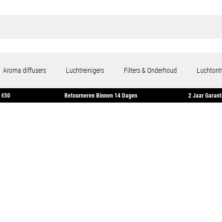
Aroma diffusers
Luchtreinigers
Filters & Onderhoud
Luchtont
ding Vanaf €50
Retourneren Binnen 14 Dagen
2 J