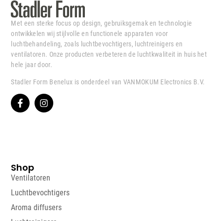
Met een sterke focus op design, gebruiksgemak en technologie
ontwikkelen wij stijlvolle en functionele apparaten voor
luchtbehandeling, zoals luchtbevochtigers, luchtreinigers en
ventilatoren. Onze producten verbeteren de luchtkwaliteit in huis het
hele jaar door.
Stadler Form Benelux is onderdeel van VANMOKUM Electronics B.V.
Shop
Ventilatoren
Luchtbevochtigers
Aroma diffusers