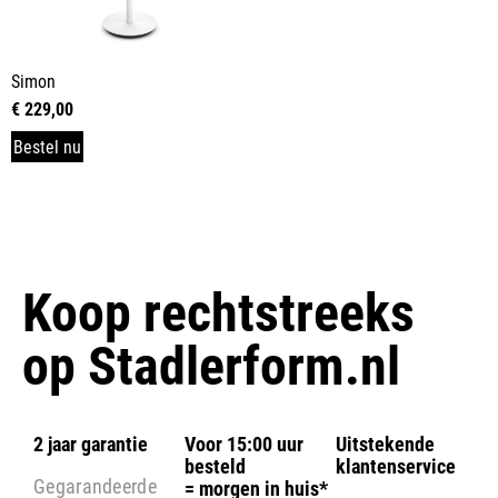
Simon
€
229,00
Bestel nu
Koop rechtstreeks
op
Stadlerform.nl
2 jaar garantie
Voor 15:00 uur
Uitstekende
besteld
klantenservice
Gegarandeerde
= morgen in huis*