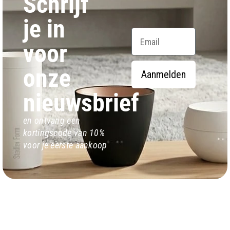
Schrijf
je in
Email
voor
onze
Aanmelden
nieuwsbrief
en ontvang een
kortingscode van 10%
voor je eerste aankoop