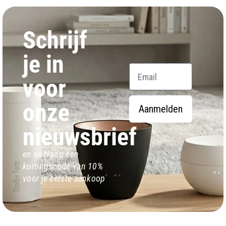
Schrijf
je in
Email
voor
onze
Aanmelden
nieuwsbrief
en ontvang een
kortingscode van 10%
voor je eerste aankoop