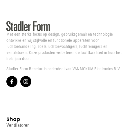
Met een sterke focus op design, gebruiksgemak en technologie
ontwikkelen wij stijlvolle en functionele apparaten voor
luchtbehandeling, zoals luchtbevochtigers, luchtreinigers en
ventilatoren. Onze producten verbeteren de luchtkwaliteit in huis het
hele jaar door.
Stadler Form Benelux is onderdeel van VANMOKUM Electronics B.V.
Shop
Ventilatoren