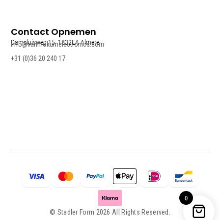
Contact Opnemen
Damsluisweg 15, 1332EA Almere
info@vanmokumelectronics.com
+31 (0)36 20 240 17
0
© Stadler Form 2026 All Rights Reserved.