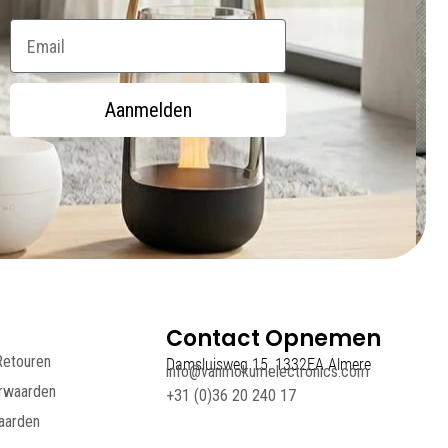
Email
Aanmelden
Contact Opnemen
Retouren
Damsluisweg 15, 1332EA Almere
info@vanmokumelectronics.com
rwaarden
+31 (0)36 20 240 17
aarden