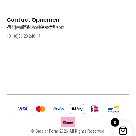
Contact Opnemen
Damsluisweg 15, 1332EA Almere
info@vanmokumelectronics.com
+31 (0)36 20 240 17
0
© Stadler Form 2026 All Rights Reserved.