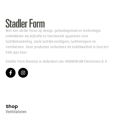
Met een sterke focus op design, gebruiksgemak en technologie
ontwikkelen wij stijlvolle en functionele apparaten voor
luchtbehandeling, zoals luchtbevochtigers, luchtreinigers en
ventilatoren. Onze producten verbeteren de luchtkwaliteit in huis het
hele jaar door.
Stadler Form Benelux is onderdeel van VANMOKUM Electronics B.V.
Shop
Ventilatoren