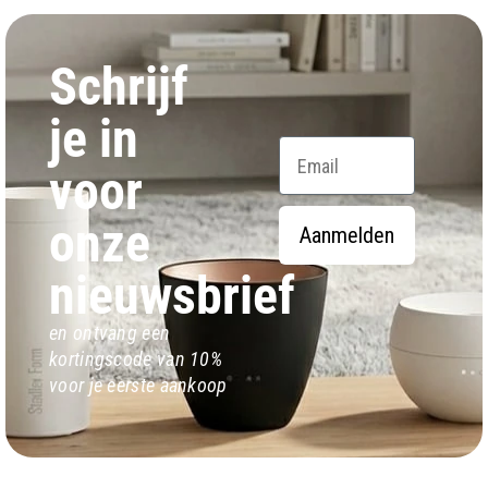
Schrijf
je in
Email
voor
onze
Aanmelden
nieuwsbrief
en ontvang een
kortingscode van 10%
voor je eerste aankoop