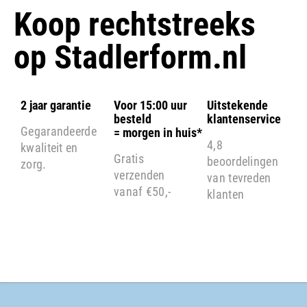
Koop rechtstreeks
op
Stadlerform.nl
2 jaar garantie
Voor 15:00 uur
Uitstekende
besteld
klantenservice
Gegarandeerde
= morgen in huis*
4,8
kwaliteit en
Gratis
beoordelingen
zorg.
verzenden
van tevreden
vanaf €50,-
klanten