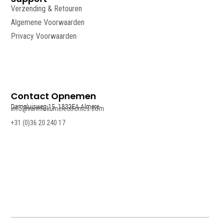
Verzending & Retouren
Algemene Voorwaarden
Privacy Voorwaarden
Contact Opnemen
Damsluisweg 15, 1332EA Almere
info@vanmokumelectronics.com
+31 (0)36 20 240 17