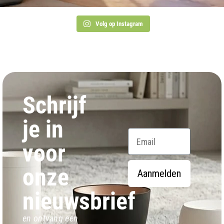
Volg op Instagram
Schrijf
je in
Email
voor
onze
Aanmelden
nieuwsbrief
en ontvang een