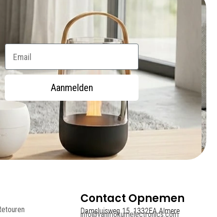
Email
Aanmelden
Contact Opnemen
Retouren
Damsluisweg 15, 1332EA Almere
info@vanmokumelectronics.com