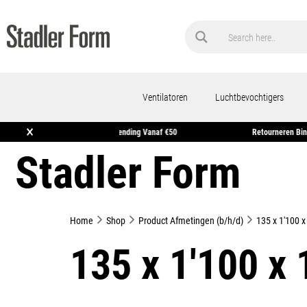
Ventilatoren
Luchtbevochtigers
×
orgen In Huis*
Gratis Verzending Vanaf €50
Reto
Stadler Form
Home
Shop
Product Afmetingen (b/h/d)
135 x 1'100 
135 x 1'100 x