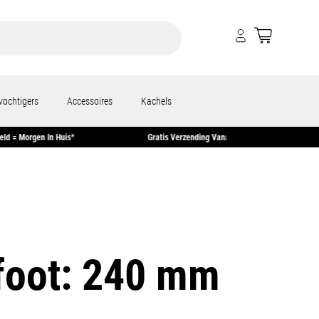
vochtigers
Accessoires
Kachels
00 Uur Besteld = Morgen In Huis*
Gratis Verzending Vanaf €50
 foot: 240 mm