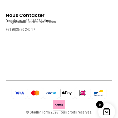
Nous Contacter
Damsluisweg 15, 1332EA Almere
info@vanmokumelectronics.com
+31 (0)36 20 240 17
0
© Stadler Form 2026 Tous droits réservés.