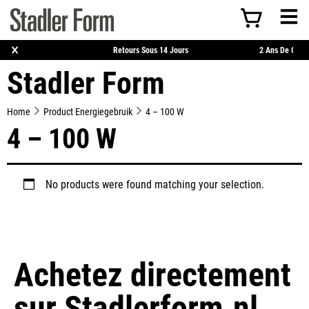
×
atuite À Partir De 50 €
Retours Sous 14 Jours
2 
Stadler Form
Home
Product Energiegebruik
4 – 100 W
4 – 100 W
No products were found matching your selection.
Achetez directement
sur
Stadlerform.nl