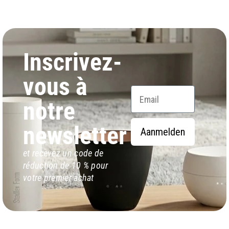
Inscrivez-
vous à
Email
notre
newsletter
Aanmelden
et recevez un code de
réduction de 10 % pour
votre premier achat