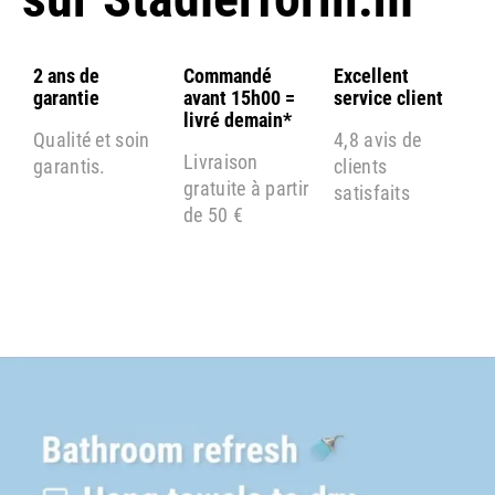
2 ans de
Commandé
Excellent
garantie
avant 15h00 =
service client
livré demain*
Qualité et soin
4,8 avis de
Livraison
garantis.
clients
gratuite à partir
satisfaits
de 50 €