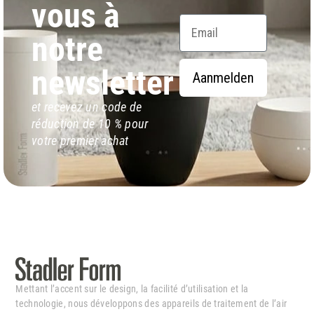
vous à
Email
notre
newsletter
Aanmelden
et recevez un code de
réduction de 10 % pour
votre premier achat
Mettant l’accent sur le design, la facilité d’utilisation et la
technologie, nous développons des appareils de traitement de l’air