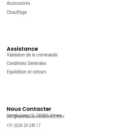
Accessoires
Chauffage
Assistance
Validation de la commande
Conditions Générales
Expédition et retours
Nous Contacter
Damsluisweg 15, 1332EA Almere
info@vanmokumelectronics.com
+31 (0)36 20 240 17