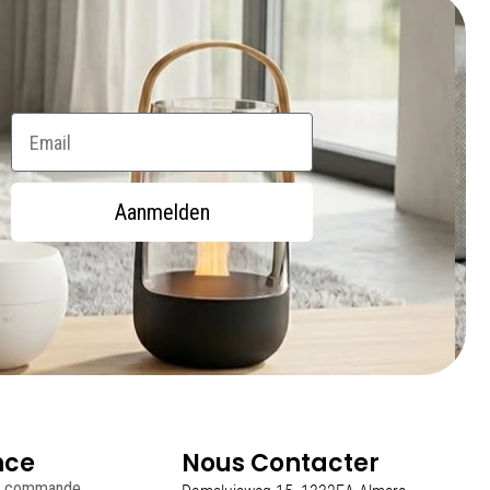
Email
Aanmelden
nce
Nous Contacter
 la commande