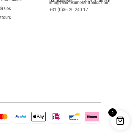
Damsluisweg 15, 1332EA Almere
info@vanmokumelectronics.com
érales
+31 (0)36 20 240 17
etours
0