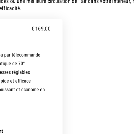
es ou une meilleure circulation de l’air dans votre intérieur,
efficacité.
€
169,00
ou par télécommande
atique de 70°
esses réglables
pide et efficace
 puissant et économe en
nt