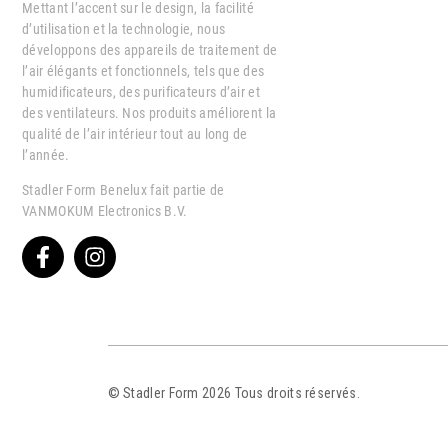
Mettant l’accent sur le design, la facilité
d’utilisation et la technologie, nous
développons des appareils de traitement de
l’air élégants et fonctionnels, tels que des
humidificateurs, des purificateurs d’air et
des ventilateurs. Nos produits améliorent la
qualité de l’air intérieur tout au long de
l’année.
Stadler Form Benelux fait partie de
VANMOKUM Electronics B.V.
© Stadler Form 2026 Tous droits réservés.