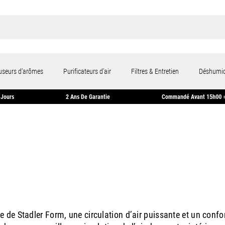
fuseurs d’arômes
Purificateurs d’air
Filtres & Entretien
Déshumid
rs Sous 14 Jours
2 Ans De Garantie
Commandé Ava
se de Stadler Form, une circulation d’air puissante et un conf