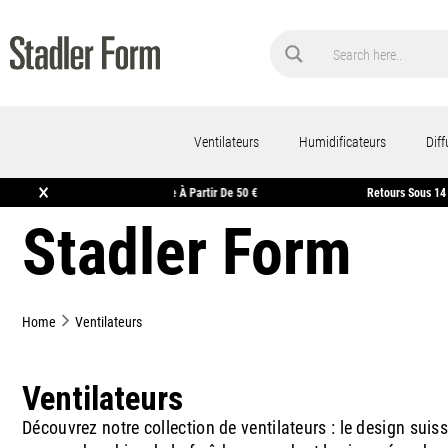
Ventilateurs
Humidificateurs
Dif
×
 Demain*
Livraison Gratuite À Partir De 50 €
Retou
Stadler Form
Home
Ventilateurs
Ventilateurs
Découvrez notre collection de
ventilateurs
: le design suis